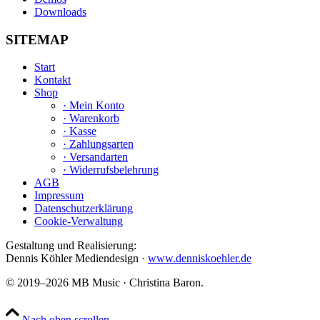
Downloads
SITEMAP
Start
Kontakt
Shop
· Mein Konto
· Warenkorb
· Kasse
· Zahlungsarten
· Versandarten
· Widerrufsbelehrung
AGB
Impressum
Datenschutzerklärung
Cookie-Verwaltung
Gestaltung und Realisierung:
Dennis Köhler Mediendesign ·
www.denniskoehler.de
© 2019–2026 MB Music · Christina Baron.
Nach oben scrollen