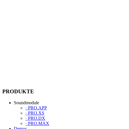
Versand­kosten
Versandkosten­frei ab 30,00 €
Versandkosten­pauschale 5,90 €
Liefer­zeiten
Standard 2–5 Werktage.
Kostenfreie Abholung möglich.
PRODUKTE
Soundmodule
· PRO.APP
· PRO.XS
· PRO.DX
· PRO.MAX
Demos