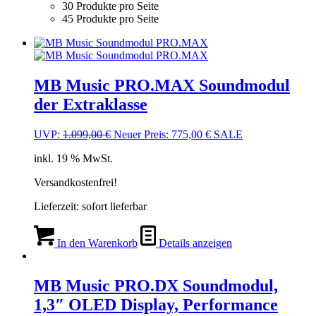
30 Produkte pro Seite
45 Produkte pro Seite
MB Music PRO.MAX Soundmodul
der Extraklasse
Ursprünglicher
Aktueller
UVP:
1.099,00
€
Neuer Preis:
775,00
€
SALE
Preis
Preis
inkl. 19 % MwSt.
war:
ist:
1.099,00 €
775,00 €.
Versandkostenfrei!
Lieferzeit:
sofort lieferbar
In den Warenkorb
Details anzeigen
MB Music PRO.DX Soundmodul,
1,3″ OLED Display, Performance