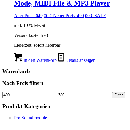
Mode, MIDI File & MP3 Player
Ursprünglicher
Aktueller
Alter Preis:
649,00
€
Neuer Preis:
499,00
€
SALE
Preis
Preis
inkl. 19 % MwSt.
war:
ist:
649,00 €
499,00 €.
Versandkostenfrei!
Lieferzeit:
sofort lieferbar
In den Warenkorb
Details anzeigen
Warenkorb
Nach Preis filtern
Min.
Max.
Filter
Preis
Preis
Produkt-Kategorien
Pro Soundmodule