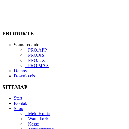
Standard 2–5 Werktage.
Kostenfreie Abholung möglich.
PRODUKTE
Soundmodule
· PRO.APP
· PRO.XS
· PRO.DX
· PRO.MAX
Demos
Downloads
SITEMAP
Start
Kontakt
Shop
· Mein Konto
· Warenkorb
· Kasse