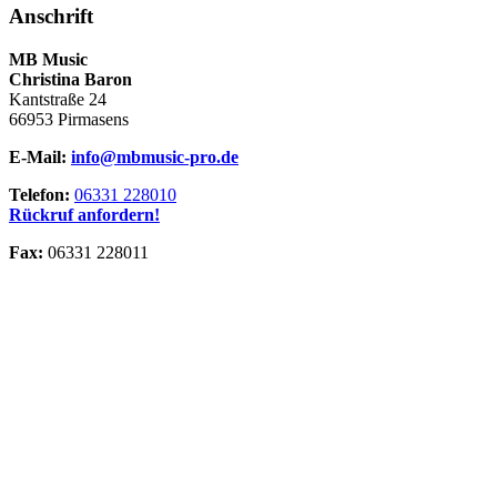
Anschrift
MB Music
Christina Baron
Kantstraße 24
66953 Pirmasens
E-Mail:
info@mbmusic-pro.de
Telefon:
06331 228010
Rückruf anfordern!
Fax:
06331 228011
Versand­kosten
Versandkosten­frei ab 30,00 €
Versandkosten­pauschale 5,90 €
Liefer­zeiten