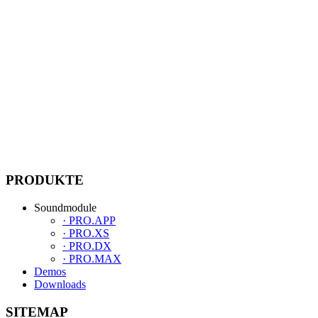
Versandkosten­frei ab 30,00 €
Versandkosten­pauschale 5,90 €
Liefer­zeiten
Standard 2–5 Werktage.
Kostenfreie Abholung möglich.
PRODUKTE
Soundmodule
· PRO.APP
· PRO.XS
· PRO.DX
· PRO.MAX
Demos
Downloads
SITEMAP