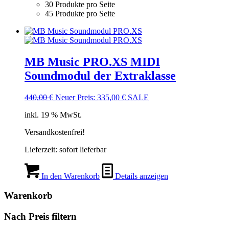
30 Produkte pro Seite
45 Produkte pro Seite
MB Music PRO.XS MIDI
Soundmodul der Extraklasse
Ursprünglicher
Aktueller
440,00
€
Neuer Preis:
335,00
€
SALE
Preis
Preis
inkl. 19 % MwSt.
war:
ist:
440,00 €
335,00 €.
Versandkostenfrei!
Lieferzeit:
sofort lieferbar
In den Warenkorb
Details anzeigen
Warenkorb
Nach Preis filtern